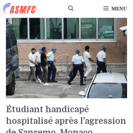
Aller
MENU
au
contenu
Étudiant handicapé
hospitalisé après l’agression
de Sanremo, Monaco