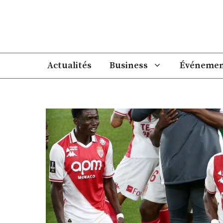
Aller
au
contenu
Actualités
Business
Événemen