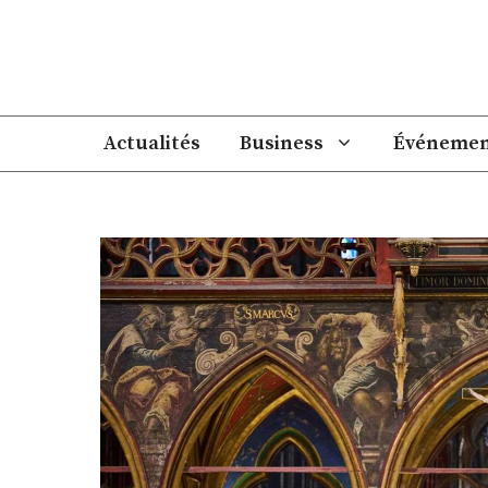
Aller
au
contenu
Actualités
Business
Événemen