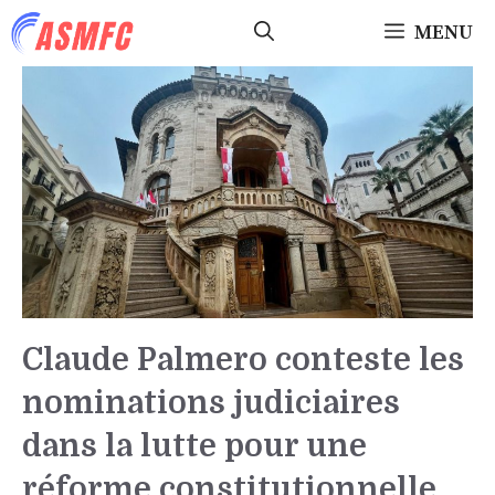
Aller
MENU
au
contenu
Claude Palmero conteste les
nominations judiciaires
dans la lutte pour une
réforme constitutionnelle