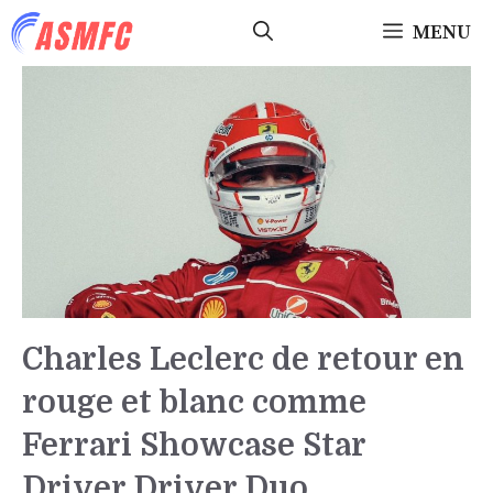
Aller
MENU
au
contenu
Charles Leclerc de retour en
rouge et blanc comme
Ferrari Showcase Star
Driver Driver Duo