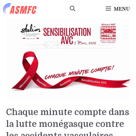
Aller
MENU
au
contenu
Chaque minute compte dans
la lutte monégasque contre
les accidents vasculaires