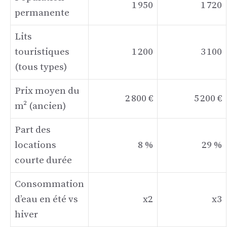
1 950
1 720
permanente
Lits
touristiques
1 200
3 100
(tous types)
Prix moyen du
2 800 €
5 200 €
m² (ancien)
Part des
locations
8 %
29 %
courte durée
Consommation
d’eau en été vs
x2
x3
hiver