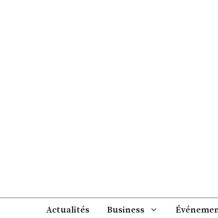
Aller
au
contenu
Actualités
Business
Événemen