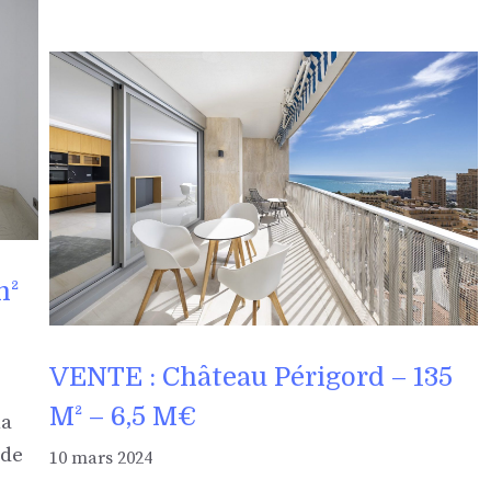
m²
VENTE : Château Périgord – 135
M² – 6,5 M€
la
 de
10 mars 2024