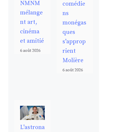
NMNM
comédie
mélange
ns
nt art,
monégas
cinéma
ques
et amitié
s’approp
rient
6 août 2026
Molière
6 août 2026
L’astrona