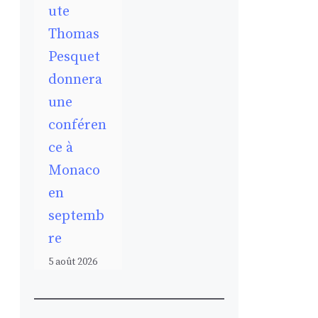
ute
Thomas
Pesquet
donnera
une
conféren
ce à
Monaco
en
septemb
re
5 août 2026