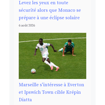
Levez les yeux en toute
sécurité alors que Monaco se
prépare à une éclipse solaire
6 août 2026
Marseille s’intéresse à Everton
et Ipswich Town cible Krépin
Diatta