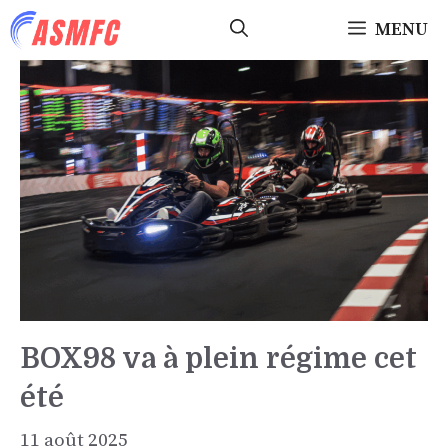
Aller
MENU
au
contenu
BOX98 va à plein régime cet
été
11 août 2025