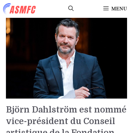
Aller
MENU
au
contenu
Björn Dahlström est nommé
vice-président du Conseil
artistique de la Fondation