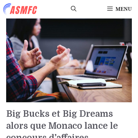
Aller
MENU
au
contenu
Big Bucks et Big Dreams
alors que Monaco lance le
concours d’affaires