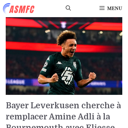
Aller
MENU
au
contenu
Bayer Leverkusen cherche à
remplacer Amine Adli à la
Bournemouth avec Eliesse