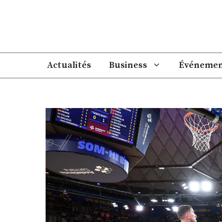
Aller
au
contenu
Actualités
Business
Événemen