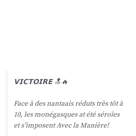
𝗩𝗜𝗖𝗧𝗢𝗜𝗥𝗘 🔝🔥
Face à des nantaais réduts très tôt à
10, les monégasques at été séroïes
et s’imposent Avec la Manière!