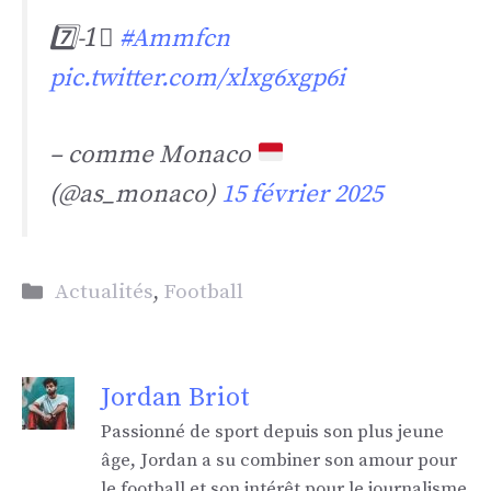
7️⃣-1⃣
#Ammfcn
pic.twitter.com/xlxg6xgp6i
– comme Monaco
(@as_monaco)
15 février 2025
Catégories
Actualités
,
Football
Jordan Briot
Passionné de sport depuis son plus jeune
âge, Jordan a su combiner son amour pour
le football et son intérêt pour le journalisme