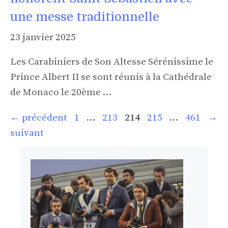
une messe traditionnelle
23 janvier 2025
Les Carabiniers de Son Altesse Sérénissime le
Prince Albert II se sont réunis à la Cathédrale
de Monaco le 20ème …
Page
Page
Page
Page
Page
←
précédent
1
…
213
214
215
…
461
→
suivant