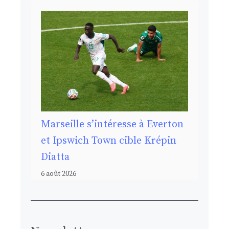
Marseille s’intéresse à Everton
et Ipswich Town cible Krépin
Diatta
6 août 2026